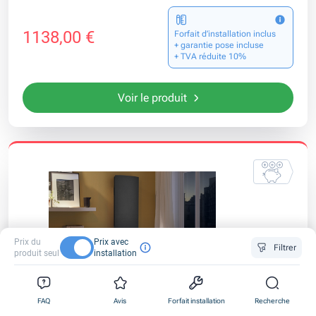
1138,00 €
Forfait d’installation inclus
+ garantie pose incluse
+ TVA réduite 10%
Voir le produit
Prix du
Prix avec
Filtrer
produit seul
installation
0
0
0
Confort
FAQ
Avis
Forfait installation
Recherche
1
1
1