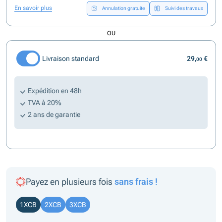
En savoir plus
Annulation gratuite
Suivi des travaux
OU
Livraison standard
29,
€
00
Expédition en 48h
TVA à 20%
2 ans de garantie
Payez en plusieurs fois
sans frais !
1XCB
2XCB
3XCB