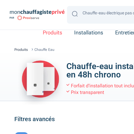
Chauffe-eau électrique pas 
Chauffe-eau électrique gain
Chauffe-eau électrique 4 p
Chauffe-eau électrique 2 p
Chauffe-eau électrique con
Produits
Installations
Entreti
Produits
Chauffe Eau
Chauffe-eau insta
en 48h chrono
Forfait d'installation tout incl
Prix transparent
Filtres avancés