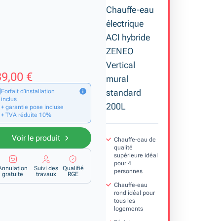
Chauffe-eau
électrique
ACI hybride
ZENEO
Vertical
9,00 €
mural
standard
Forfait d’installation
inclus
200L
+ garantie pose incluse
+ TVA réduite 10%
Voir le produit
Chauffe-eau de
qualité
supérieure idéal
pour 4
Annulation
Suivi des
Qualifié
personnes
gratuite
travaux
RGE
Chauffe-eau
rond idéal pour
tous les
logements