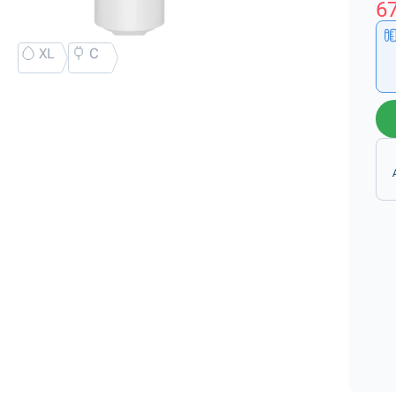
67
XL
C