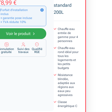
8,99 €
standard
Forfait d’installation
200L
inclus
+ garantie pose incluse
+ TVA réduite 10%
Chauffe-eau
entrée de
Voir le produit
gamme pour 4
personnes
Chauffe-eau
Annulation
Suivi des
Qualifié
rond idéal pour
gratuite
travaux
RGE
tous les
logements et
les petits
budgets
Résistance
blindée,
adaptée aux
régions aux
eaux peu
agressives
Classe
énergétique C