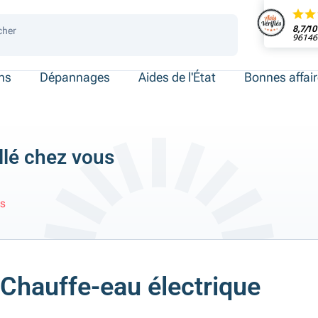
8,7/10
cher
96146 
 de place
ersonnes
ersonnes
necté
ens
Dépannages
Aides de l'État
Bonnes affai
llé chez vous
us
Chauffe-eau électrique