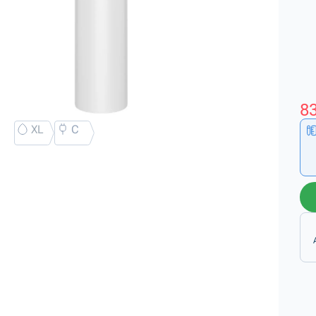
83
XL
C