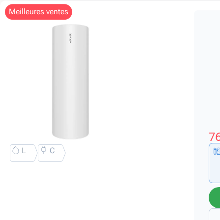
meilleures ventes
76
L
C