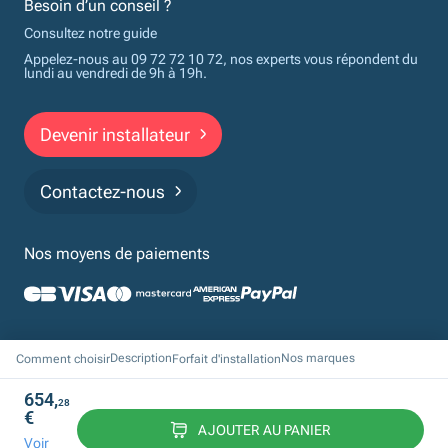
Besoin d’un conseil ?
Consultez notre guide
Appelez-nous au 09 72 72 10 72, nos experts vous répondent du
lundi au vendredi de 9h à 19h.
Devenir installateur
Contactez-nous
Nos moyens de paiements
Politique de confidentialité
Cookies
Mentions légales
CGV
Description
Nos marques
Comment choisir
Forfait d'installation
Financements
654,
28
© 2026 Monchauffagisteprivé par Proxiserve. Tous droits réservés
€
Design & Développement by Tod.
AJOUTER AU PANIER
Voir