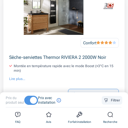
Confort
Sèche-serviettes Thermor RIVIERA 2 2000W Noir
Montée en température rapide avec le mode Boost (+3°C en 15
min)
Lire plus...
Prix du
Prix avec
918,00 €
Forfait d’installation inclus
Filtrer
produit seul
installation
+ garantie pose incluse
+ TVA réduite 10%
0
0
0
FAQ
Avis
Forfait installation
Recherche
Voir le produit
1
1
1