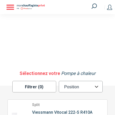
Filtrer
MARQUE
ATLANTIC
GREE
HITACHI
MITSUBISHI
SAUNIER DUVAL
VIESSMANN
Sélectionnez votre
Pompe à chaleur
Filtrer (0)
TECHNOLOGIE
DE POMPE À CHALEUR
SPLIT
MONOBLOC
Split
Viessmann
Vitocal 222-S R410A