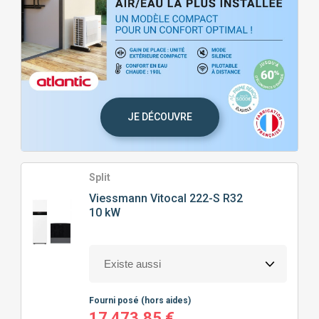
JE DÉCOUVRE
Split
Viessmann
Vitocal 222-S R32
10 kW
Fourni posé
(hors aides)
17 473,85 €