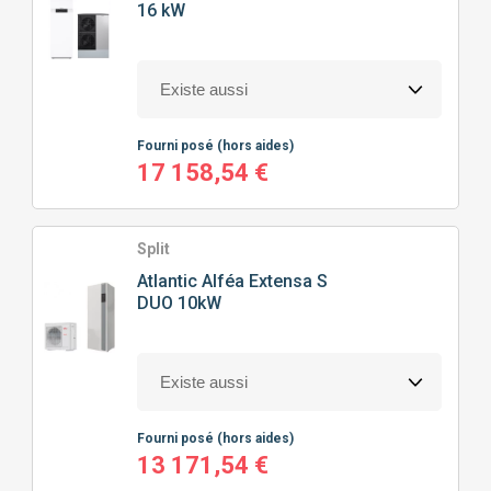
16 kW
TYPE
DE POMPE À CHALEUR
POMPE À CHALEUR AIR/EAU
Fourni posé
(hors aides)
17 158,54 €
PRIX
0
€
13732
€
Split
Atlantic
Alféa Extensa S
DUO 10kW
J'ajoute des précisions
Classe énergétique
Fourni posé
(hors aides)
Puissance calorifique
A+
(3)
13 171,54 €