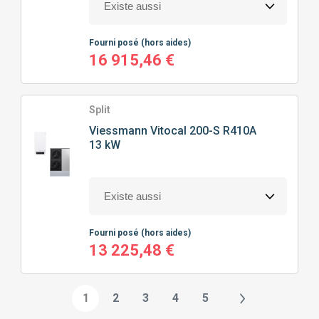
Fourni posé
(hors aides)
16 915,46 €
Split
Viessmann
Vitocal 200-S R410A
13 kW
Fourni posé
(hors aides)
13 225,48 €
1
2
3
4
5