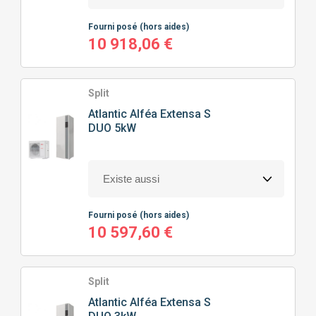
100M² À 150M²
(38)
HAUTE TEMPÉRATURE
(24)
CHAUFFAGE SEUL
(38)
Fourni posé
(hors aides)
150M² À 200M²
(16)
10 918,06 €
CHAUFFAGE + EAU CHAUDE SANITAIRE
(42)
Split
Atlantic
Alféa Extensa S
DUO 5kW
Fourni posé
(hors aides)
10 597,60 €
Split
Atlantic
Alféa Extensa S