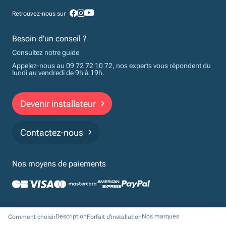
Retrouvez-nous sur
Besoin d’un conseil ?
Consultez notre guide
Appelez-nous au 09 72 72 10 72, nos experts vous répondent du
lundi au vendredi de 9h à 19h.
Devenir installateur
Contactez-nous
Nos moyens de paiements
Politique de confidentialité
Cookies
Mentions légales
CGV
Description
Nos marques
Comment choisir
Forfait d'installation
Financements