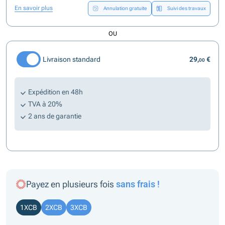
En savoir plus
Annulation gratuite
Suivi des travaux
OU
Livraison standard
29,
€
00
Expédition en 48h
TVA à 20%
2 ans de garantie
Payez en plusieurs fois
sans frais !
1XCB
2XCB
3XCB