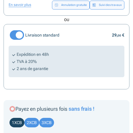
En savoir plus
Annulation gratuite
Suivi des travaux
OU
Livraison standard
29,
€
00
Expédition en 48h
TVA à 20%
2 ans de garantie
Payez en plusieurs fois
sans frais !
1XCB
2XCB
3XCB