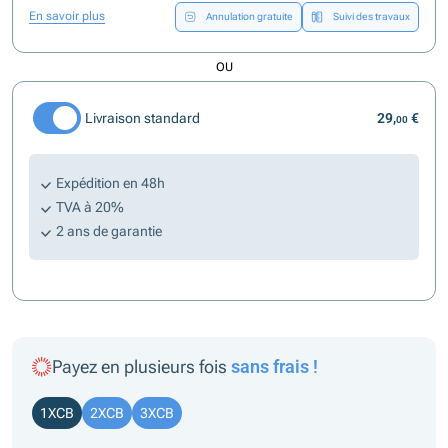
En savoir plus
Annulation gratuite
Suivi des travaux
OU
Livraison standard
29,
€
00
Expédition en 48h
TVA à 20%
2 ans de garantie
Payez en plusieurs fois
sans frais !
1XCB
2XCB
3XCB