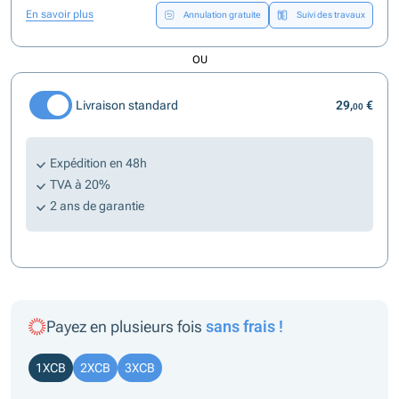
En savoir plus
Annulation gratuite
Suivi des travaux
OU
Livraison standard
29,
€
00
Expédition en 48h
TVA à 20%
2 ans de garantie
Payez en plusieurs fois
sans frais !
1XCB
2XCB
3XCB