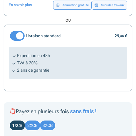
En savoir plus
Annulation gratuite
Suivi des travaux
OU
Livraison standard
29,
€
00
Expédition en 48h
TVA à 20%
2 ans de garantie
Payez en plusieurs fois
sans frais !
1XCB
2XCB
3XCB