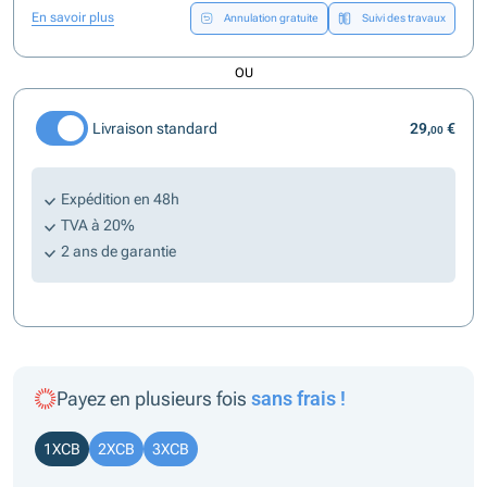
En savoir plus
Annulation gratuite
Suivi des travaux
OU
Livraison standard
29,
€
00
Expédition en 48h
TVA à 20%
2 ans de garantie
Payez en plusieurs fois
sans frais !
1XCB
2XCB
3XCB