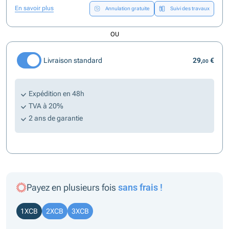
En savoir plus
Annulation gratuite
Suivi des travaux
OU
Livraison standard
29,
€
00
Expédition en 48h
TVA à 20%
2 ans de garantie
Payez en plusieurs fois
sans frais !
1XCB
2XCB
3XCB