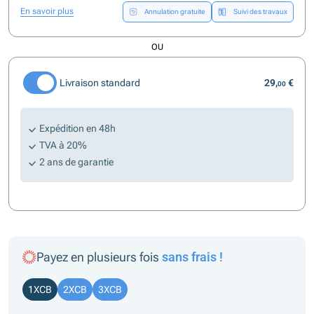
En savoir plus
Annulation gratuite
Suivi des travaux
OU
Livraison standard
29,
€
00
Expédition en 48h
TVA à 20%
2 ans de garantie
Payez en plusieurs fois
sans frais !
1XCB
2XCB
3XCB