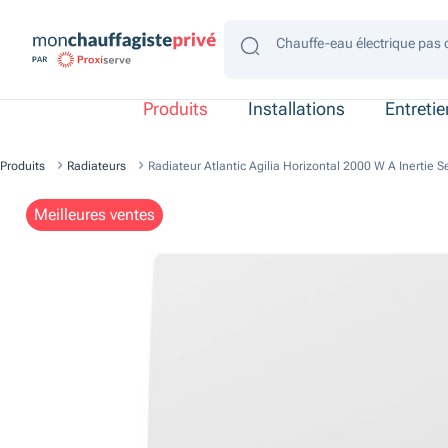
Chauffe-eau électrique pas 
Chauffe-eau électrique gain
Chauffe-eau électrique 4 p
Chauffe-eau électrique 2 p
Chauffe-eau électrique con
Produits
Installations
Entreti
Produits
Radiateurs
Radiateur Atlantic Agilia Horizontal 2000 W A Inertie
Meilleures ventes