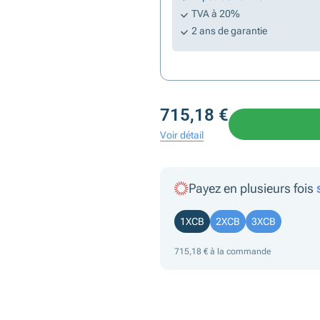
TVA à 20%
2 ans de garantie
715,18 €
Voir détail
Payez en plusieurs fois
1XCB
2XCB
3XCB
715,18 € à la commande