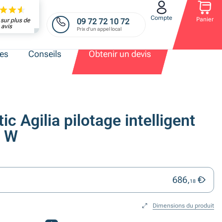
Compte
Panier
09 72 72 10 72
sur plus de
avis
Prix d'un appel local
res
Conseils
Obtenir un devis
ic Agilia pilotage intelligent
0 W
686,
€
18
Dimensions du produit