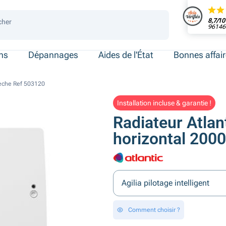
8,7/10
cher
96146 
 de place
ersonnes
ersonnes
necté
ens
Dépannages
Aides de l'État
Bonnes affai
 Seche Ref 503120
Installation incluse & garantie !
Radiateur Atlant
horizontal 200
Agilia pilotage intelligent
Comment choisir ?