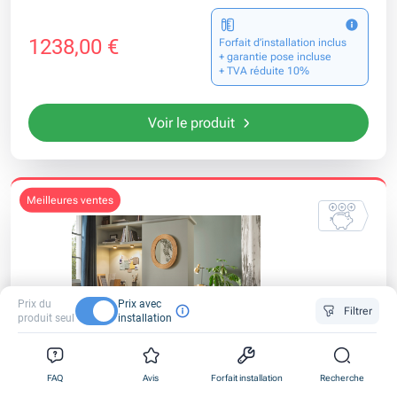
1238,00 €
Forfait d’installation inclus
+ garantie pose incluse
+ TVA réduite 10%
Voir le produit
meilleures ventes
Prix du
Prix avec
Filtrer
produit seul
installation
0
0
0
Confort
FAQ
Avis
Forfait installation
Recherche
1
1
1