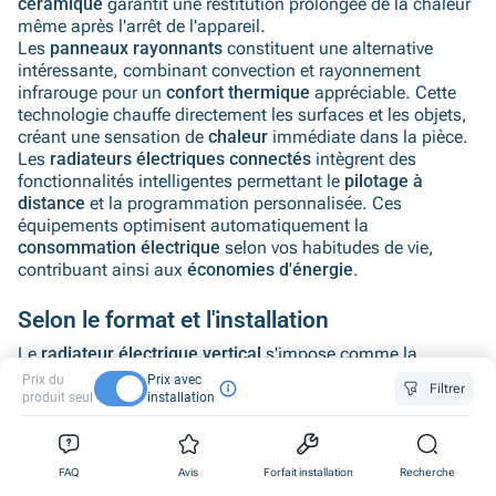
céramique
garantit une restitution prolongée de la chaleur
même après l'arrêt de l'appareil.
Les
panneaux rayonnants
constituent une alternative
intéressante, combinant convection et rayonnement
infrarouge pour un
confort thermique
appréciable. Cette
technologie chauffe directement les surfaces et les objets,
créant une sensation de
chaleur
immédiate dans la pièce.
Les
radiateurs électriques connectés
intègrent des
fonctionnalités intelligentes permettant le
pilotage à
distance
et la programmation personnalisée. Ces
équipements optimisent automatiquement la
consommation électrique
selon vos habitudes de vie,
contribuant ainsi aux
économies d'énergie
.
Selon le format et l'installation
Le
radiateur électrique vertical
s'impose comme la
solution la plus courante pour les pièces de 20m2. Son
Prix du
Prix avec
Filtrer
format permet une diffusion optimale de la
chaleur
dans
produit seul
installation
l'espace tout en s'intégrant harmonieusement au
design
de
votre
intérieur
. Les marques Atlantic et Thermor proposent
0
0
0
des modèles verticaux adaptés à cette superficie.
FAQ
Avis
Forfait installation
Recherche
Le
radiateur horizontal
convient parfaitement aux espaces
1
1
1