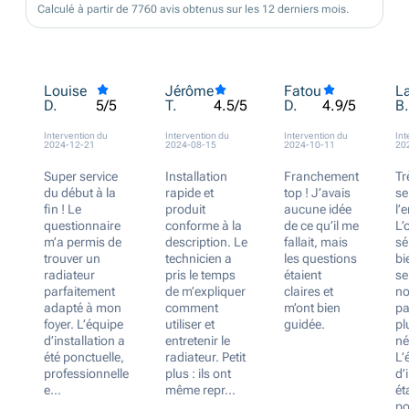
Calculé à partir de 7760 avis obtenus sur les 12 derniers mois.
Louise
Jérôme
Fatou
La
D.
T.
D.
B.
5/5
4.5/5
4.9/5
Intervention du
Intervention du
Intervention du
Int
2024-12-21
2024-08-15
2024-10-11
20
Super service
Installation
Franchement
Tr
du début à la
rapide et
top ! J’avais
se
fin ! Le
produit
aucune idée
l’
questionnaire
conforme à la
de ce qu’il me
L’
m’a permis de
description. Le
fallait, mais
sé
trouver un
technicien a
les questions
bi
radiateur
pris le temps
étaient
se
parfaitement
de m’expliquer
claires et
no
adapté à mon
comment
m’ont bien
pa
foyer. L’équipe
utiliser et
guidée.
pl
d’installation a
entretenir le
né
été ponctuelle,
radiateur. Petit
L’
professionnelle
plus : ils ont
d’
e...
même repr...
ét
po