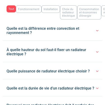
Tout
Fonctionnement
Installation
Choix du
Consommation
E
radiateur
et économies
m
électrique
d'énergie
Quelle est la différence entre convection et
rayonnement ?
À quelle hauteur du sol faut-il fixer un radiateur
électrique ?
Quelle puissance de radiateur électrique choisir ?
Quelle est la durée de vie d’un radiateur électrique ?