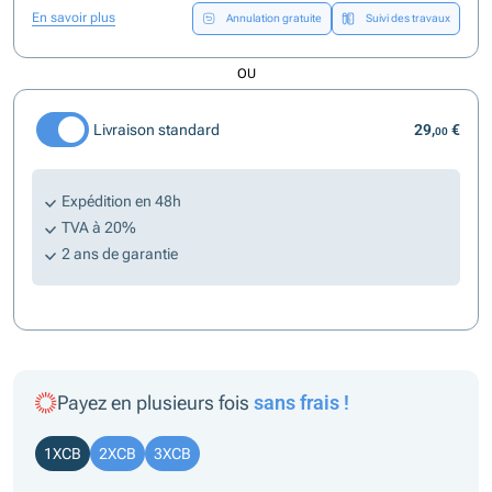
En savoir plus
Annulation gratuite
Suivi des travaux
OU
Livraison standard
29,
€
00
Expédition en 48h
TVA à 20%
2 ans de garantie
Payez en plusieurs fois
sans frais !
1XCB
2XCB
3XCB