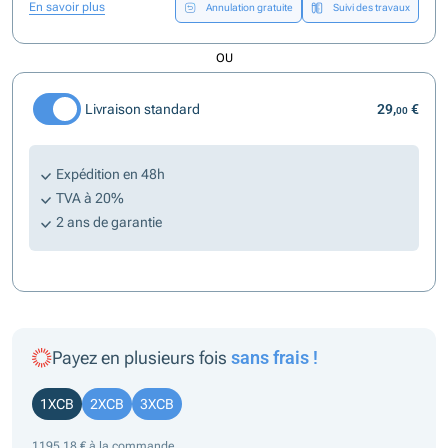
En savoir plus
Annulation gratuite
Suivi des travaux
OU
Livraison standard
29,
€
00
Expédition en 48h
TVA à 20%
2 ans de garantie
Payez en plusieurs fois
sans frais !
1XCB
2XCB
3XCB
1195,18 € à la commande