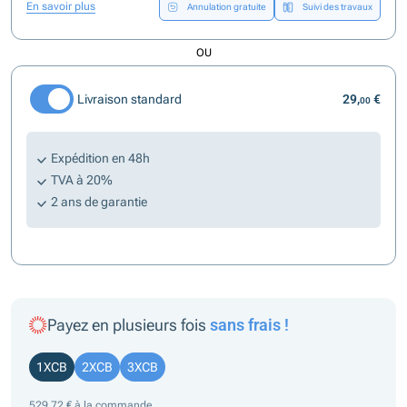
En savoir plus
Annulation gratuite
Suivi des travaux
OU
Livraison standard
29,
€
00
Expédition en 48h
TVA à 20%
2 ans de garantie
Payez en plusieurs fois
sans frais !
1XCB
2XCB
3XCB
529,72 € à la commande