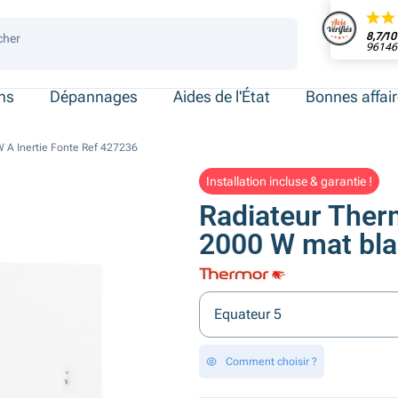
8,7/10
cher
96146 
 de place
ersonnes
ersonnes
necté
ens
Dépannages
Aides de l'État
Bonnes affai
 A Inertie Fonte Ref 427236
Installation incluse & garantie !
Radiateur Ther
2000 W mat bl
Equateur 5
Comment choisir ?