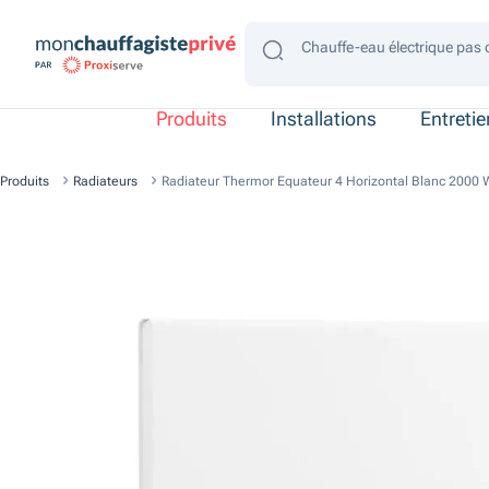
Chauffe-eau électrique pas 
Chauffe-eau électrique gain
Chauffe-eau électrique 4 p
Chauffe-eau électrique 2 p
Chauffe-eau électrique con
Produits
Installations
Entreti
Produits
Radiateurs
Radiateur Thermor Equateur 4 Horizontal Blanc 2000 W