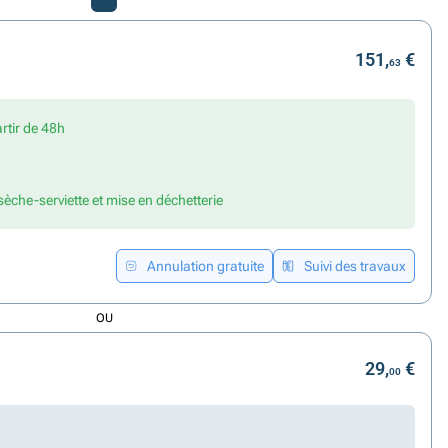
151,
€
63
artir de 48h
 sèche-serviette et mise en déchetterie
Annulation gratuite
Suivi des travaux
OU
29,
€
00