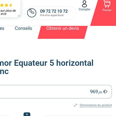
Compte
Panier
09 72 72 10 72
sur plus de
avis
Prix d'un appel local
res
Conseils
Obtenir un devis
mor Equateur 5 horizontal
anc
969,
€
82
Dimensions du produit
+