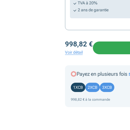
TVA à 20%
2 ans de garantie
998,82 €
Voir détail
Payez en plusieurs fois
1XCB
2XCB
3XCB
998,82 € à la commande