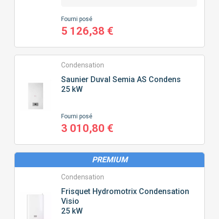
POSITION
DE LA CHAUDIÈRE
Fourni posé
5 126,38 €
MURALE
SOL
Condensation
Saunier Duval
Semia AS Condens
PRIX
25 kW
0
€
7394
€
Fourni posé
3 010,80 €
J'ajoute des précisions
PREMIUM
Condensation
Fonctionnalité
Frisquet
Hydromotrix Condensation
Visio
Gamme
CONNECTIVITÉ
(60)
25 kW