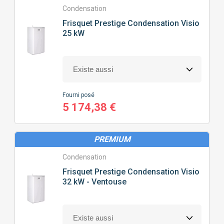
Condensation
< 50M²
50M² À 100M²
Frisquet
Prestige Condensation Visio
25 kW
100M² À 150M²
150M² À 200M²
200M² À 250M²
> 250M²
Fourni posé
5 174,38 €
NOMBRE
DE SALLE DE BAIN
PREMIUM
1 DOUCHE/BAIGNOIRE
2 DOUCHES/BAIGNOIRES
Condensation
Frisquet
Prestige Condensation Visio
TYPE
DE CHAUDIÈRE
32 kW - Ventouse
CONDENSATION
BASSE TEMPÉRATURE