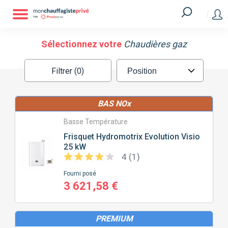
Filtrer
MARQUE
Sélectionnez votre
Chaudières gaz
Filtrer (0)
ATLANTIC
CHAFFOTEAUX
BAS NOx
CHAPPÉE
ELM LEBLANC
Basse Température
Frisquet
Hydromotrix Evolution Visio
FRISQUET
SAUNIER DUVAL
25 kW
4 (1)
VIESSMANN
Fourni posé
3 621,58 €
SURFACE
À CHAUFFER (M2)
PREMIUM