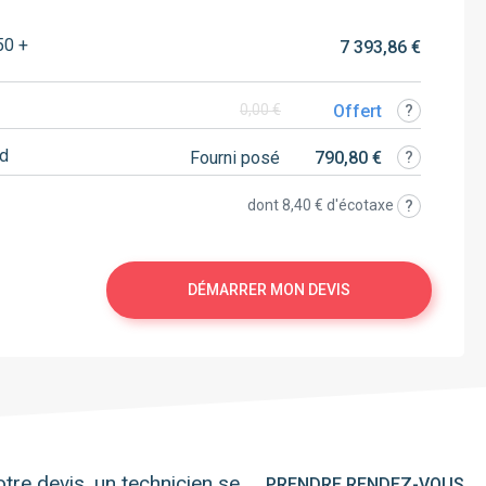
50 +
7 393,86 €
Offert
0,00 €
rd
Fourni posé
790,80 €
dont
8,40 €
d'écotaxe
DÉMARRER MON DEVIS
tre devis, un technicien se
PRENDRE RENDEZ-VOUS