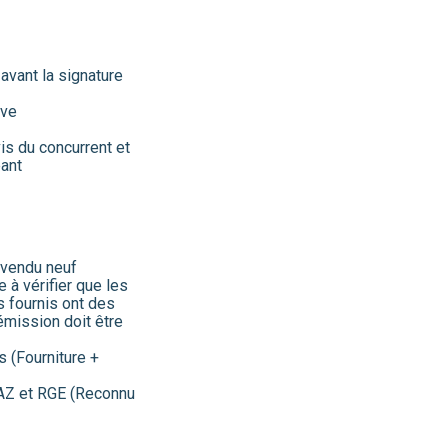
avant la signature
rve
is du concurrent et
éant
 vendu neuf
 à vérifier que les
s fournis ont des
émission doit être
s (Fourniture +
iGAZ et RGE (Reconnu