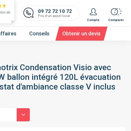
09 72 72 10 72
plus de
Prix d'un appel local
Compte
Comparer
ffaires
Conseils
Obtenir un devis
otrix Condensation Visio avec
W ballon intégré 120L évacuation
 et obtenez un devis,
c'est gratuit et immédiat !
tat d'ambiance classe V inclus