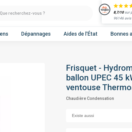
8,7/10
sur 
Que recherchez-vous ?
96146 avis
iens
Dépannages
Aides de l'État
Bonnes a
Frisquet - Hydrom
Obtenir un devis
ballon UPEC 45 k
chaleur
Prenez un rendez-vous
ventouse Thermos
Chaudière Condensation
Nos marques
Atlantic
Gree
Hitachi