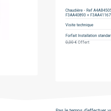
Saunier Duval
Viessmann
Chaudière - Ref A4AB450
F3AA40893 + F3AA41167
Visite technique
Forfait Installation standa
0,00 €
Offert
Pas le temps d'effectuer vo