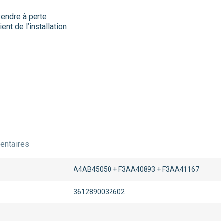
vendre à perte
ent de l’installation
ntaires
A4AB45050 + F3AA40893 + F3AA41167
3612890032602