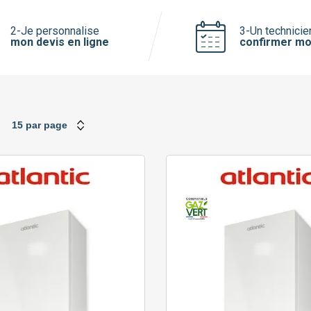
Saunier Duval
Viessmann
2-Je personnalise
3-Un technicie
mon devis en ligne
confirmer mo