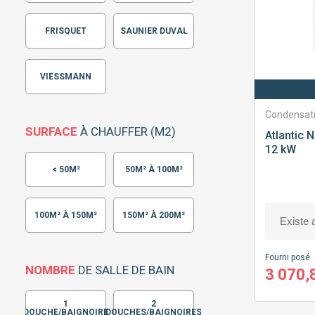
FRISQUET
SAUNIER DUVAL
VIESSMANN
Condensat
SURFACE
À CHAUFFER (M2)
Atlantic
N
12 kW
< 50M²
50M² À 100M²
100M² À 150M²
150M² À 200M²
Fourni posé
NOMBRE
DE SALLE DE BAIN
3 070,
1
2
DOUCHE/BAIGNOIRE
DOUCHES/BAIGNOIRES