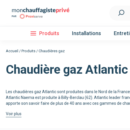
Produits
Installations
Entret
Accueil
/
Produits
/
Chaudières gaz
Chaudière gaz Atlantic
Installation
Découvrez nos forfaits d'installations
Pompe à 
Les chaudières gaz Atlantic sont produites dans le Nord de la Fran
Atlantic Naema est produite à Billy-Berclau (62). Atlantic leader fr
Nos Pompes à chaleur
apporte son savoir faire de plus de 40 ans avec ces gammes de chau
Pompe à chaleur air / eau
Voir plus
Pompe à chaleur fluide frigorigène R32
Pompe à chaleur fluide frigorigène R410A