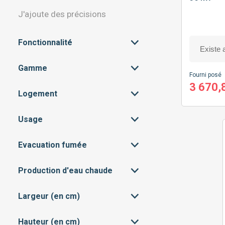
J'ajoute des précisions
Fonctionnalité
Gamme
CONNECTIVITÉ
(8)
Fourni posé
3 670,
MODULATION
(8)
Logement
MILIEU DE GAMME
(8)
PROGRAMMATION
(8)
Usage
APPARTEMENT
(8)
RÉGULATION
(8)
MAISON
(8)
Evacuation fumée
CHAUFFAGE SEUL
(3)
CHAUFFAGE + EAU CHAUDE
(5)
SANITAIRE
Production d'eau chaude
VENTOUSE
(8)
Largeur (en cm)
ACCUMULÉE
(2)
MICRO-ACCUMULÉE
(3)
Hauteur (en cm)