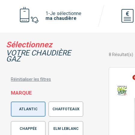
Voir toutes les pompe à chaleur
1-Je sélectionne
ma chaudière
Pourquoi faire installer sa pompe à
chaleur par mon chauffagiste privé ?
Sélectionnez
VOTRE CHAUDIÈRE
8
Résultat(s)
GAZ
Réinitialiser les filtres
MARQUE
ATLANTIC
CHAFFOTEAUX
CHAPPÉE
ELM LEBLANC