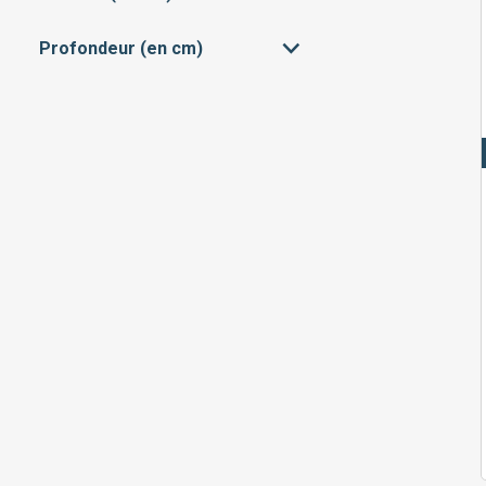
40
60
Profondeur (en cm)
71
90
30
49