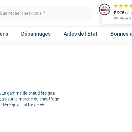
8,7/10
sur 
Que recherchez-vous ?
96146 avis
iens
Dépannages
Aides de l'État
Bonnes a
Obtenir un devis
chaleur
Prenez un rendez-vous
ce. La gamme de chaudière gaz
ançais sur le marché du chauffage
Nos marques
dière gaz. L'offre de ch
...
Atlantic
Gree
Hitachi