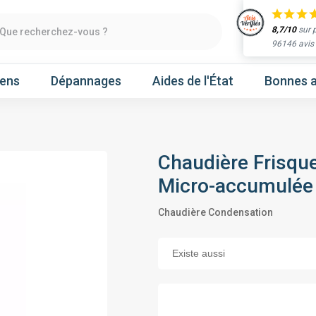
8,7/10
sur 
Que recherchez-vous ?
96146 avis
iens
Dépannages
Aides de l'État
Bonnes a
Chaudière Frisqu
Obtenir un devis
Micro-accumulée
chaleur
Prenez un rendez-vous
Chaudière Condensation
Nos marques
Atlantic
Gree
Hitachi