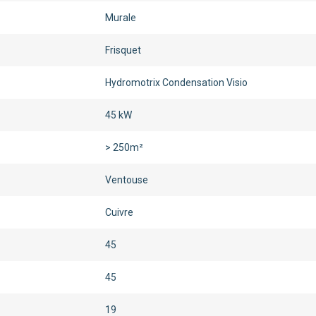
Murale
Frisquet
Hydromotrix Condensation Visio
45 kW
> 250m²
Ventouse
Cuivre
45
45
19