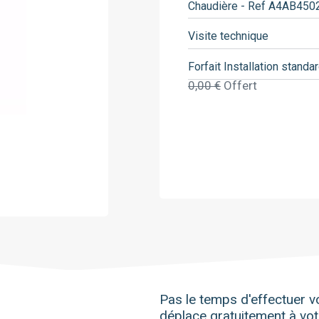
Chaudière - Ref A4AB450
Saunier Duval
Viessmann
Visite technique
Forfait Installation standa
0,00 €
Offert
Pas le temps d'effectuer vo
déplace gratuitement à vot