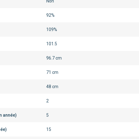
Non
92%
109%
101.5
96.7 cm
71 cm
48 cm
2
en année)
5
née)
15