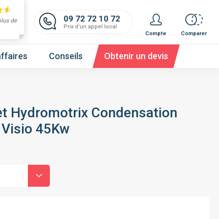
09 72 72 10 72
plus de
Prix d'un appel local
Compte
Comparer
ffaires
Conseils
Obtenir un devis
et Hydromotrix Condensation
 Visio 45Kw
 et obtenez un devis,
c'est gratuit et immédiat !