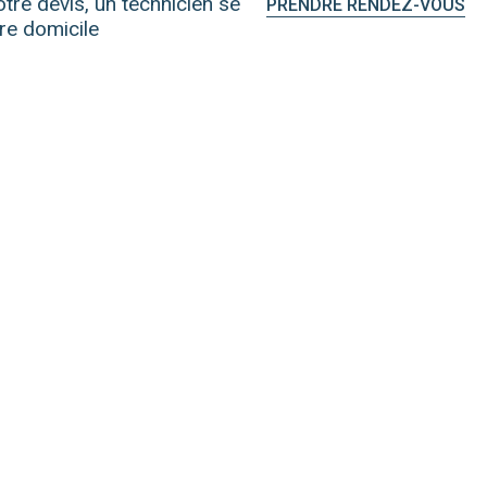
tre devis, un technicien se
PRENDRE RENDEZ-VOUS
re domicile