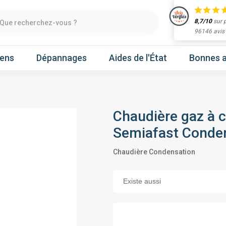
8,7/10
sur 
Que recherchez-vous ?
96146 avis
iens
Dépannages
Aides de l'État
Bonnes a
Chaudière gaz à 
Obtenir un devis
Semiafast Conde
chaleur
Prenez un rendez-vous
Chaudière Condensation
Nos marques
Atlantic
Gree
Hitachi