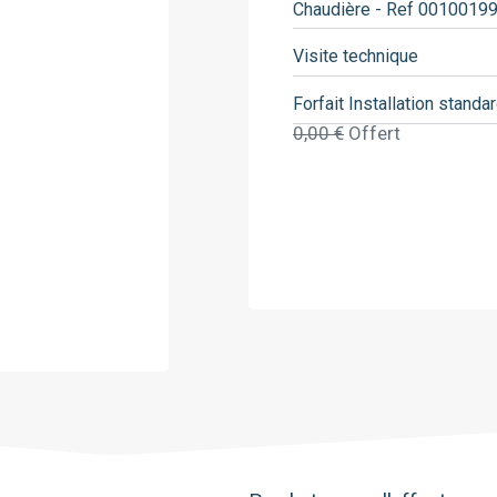
Chaudière - Ref 0010019
Saunier Duval
Viessmann
Visite technique
Forfait Installation standa
0,00 €
Offert