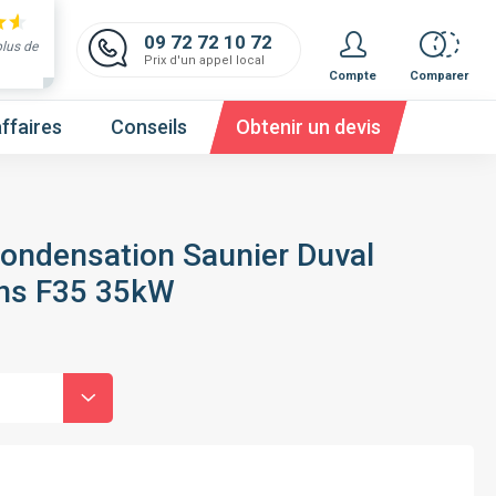
09 72 72 10 72
plus de
Prix d'un appel local
Compte
Comparer
ffaires
Conseils
Obtenir un devis
condensation Saunier Duval
ns F35 35kW
 et obtenez un devis,
c'est gratuit et immédiat !