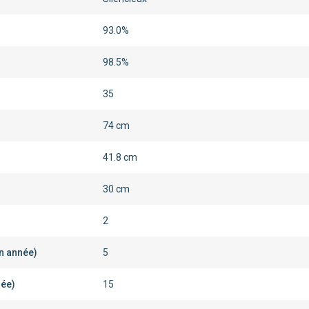
93.0%
98.5%
35
74 cm
41.8 cm
30 cm
2
en année)
5
née)
15