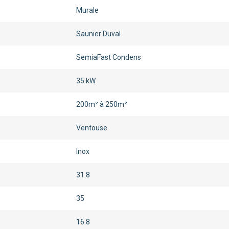
Murale
Saunier Duval
SemiaFast Condens
35 kW
200m² à 250m²
Ventouse
Inox
31.8
35
16.8