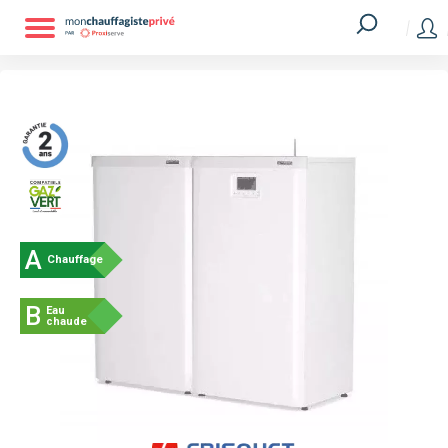
A
Chauffage
B
Eau
chaude