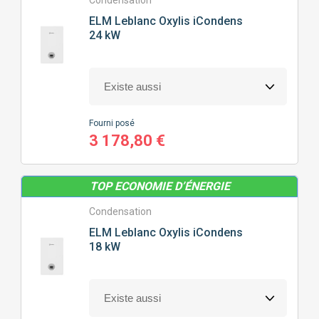
Condensation
SURFACE
À CHAUFFER (M2)
ELM Leblanc
Oxylis iCondens
24 kW
50M² À 100M²
100M² À 150M²
150M² À 200M²
Fourni posé
3 178,80 €
NOMBRE
DE SALLE DE BAIN
1 DOUCHE/BAIGNOIRE
2 DOUCHES/BAIGNOIRES
TOP ECONOMIE D’ÉNERGIE
Condensation
ELM Leblanc
Oxylis iCondens
TYPE
DE CHAUDIÈRE
18 kW
CONDENSATION
BASSE TEMPÉRATURE