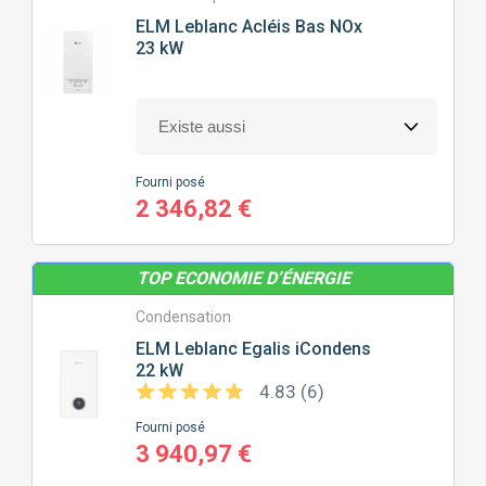
Logement
ENTRÉE DE GAMME
(4)
ELM Leblanc
Acléis Bas NOx
PROGRAMMATION
(4)
23 kW
MILIEU DE GAMME
(4)
Usage
APPARTEMENT
(8)
RÉGULATION
(8)
MAISON
(4)
Evacuation fumée
CHAUFFAGE SEUL
(1)
CHAUFFAGE + EAU CHAUDE SANITAIRE
(7)
Production d'eau chaude
CHEMINÉE
(2)
Fourni posé
2 346,82 €
VMC
(2)
Largeur (en cm)
ACCUMULÉE
(3)
VENTOUSE
(4)
MICRO-ACCUMULÉE
(4)
TOP ECONOMIE D’ÉNERGIE
Hauteur (en cm)
39
60
Condensation
Profondeur (en cm)
66
96
ELM Leblanc
Egalis iCondens
22 kW
4.83 (6)
28
51
Fourni posé
3 940,97 €