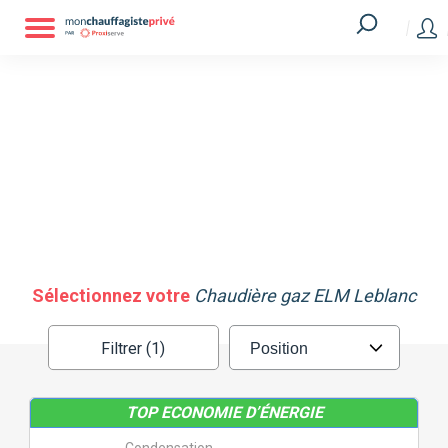
Filtrer
Réinitialiser les filtres
MARQUE
ATLANTIC
CHAFFOTEAUX
CHAPPÉE
ELM LEBLANC
Sélectionnez votre
Chaudière gaz ELM Leblanc
FRISQUET
SAUNIER DUVAL
Filtrer (1)
VIESSMANN
TOP ECONOMIE D’ÉNERGIE