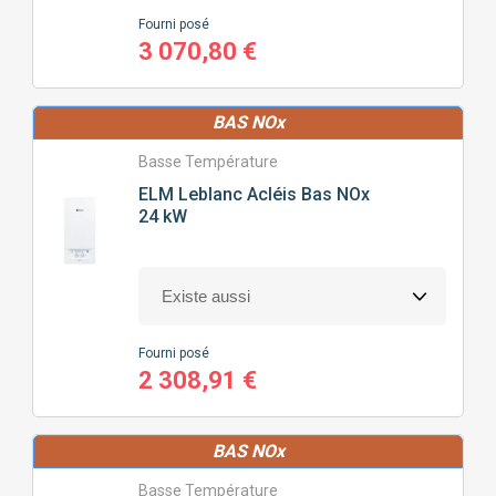
POSITION
DE LA CHAUDIÈRE
Fourni posé
3 070,80 €
MURALE
BAS NOx
Basse Température
PRIX
ELM Leblanc
Acléis Bas NOx
24 kW
1858
€
3259
€
J'ajoute des précisions
Fourni posé
2 308,91 €
Fonctionnalité
Gamme
CONNECTIVITÉ
(4)
BAS NOx
MODULATION
(8)
Basse Température