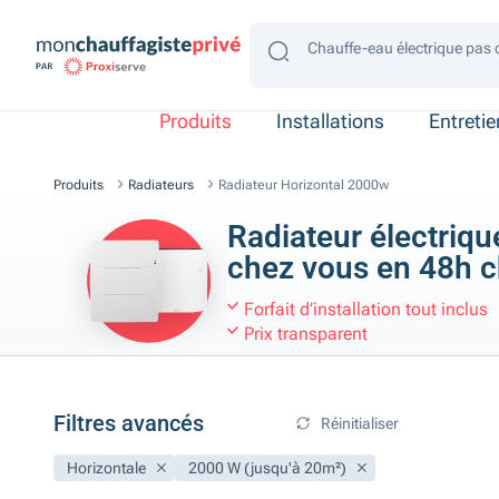
Chauffe-eau électrique pas 
Chauffe-eau électrique gain
Chauffe-eau électrique 4 p
Chauffe-eau électrique 2 p
Chauffe-eau électrique con
Produits
Installations
Entreti
Produits
Radiateurs
Radiateur Horizontal 2000w
Radiateur électrique
chez vous en 48h 
Forfait d’installation tout inclus
Prix transparent
Filtres avancés
Réinitialiser
Horizontale
2000 W (jusqu'à 20m²)