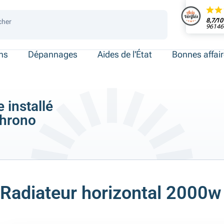
8,7/10
cher
96146 
 de place
ersonnes
ersonnes
necté
ens
Dépannages
Aides de l'État
Bonnes affai
 installé
chrono
Radiateur horizontal 2000w