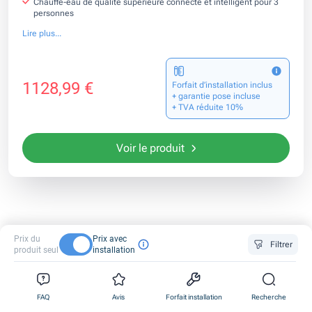
Chauffe-eau de qualité supérieure connecté et intelligent pour 3
personnes
Lire plus...
1128,99 €
Forfait d’installation inclus
+ garantie pose incluse
+ TVA réduite 10%
Voir le produit
Tous nos produits
Voir tout
Prix du
Prix avec
Filtrer
produit seul
installation
0
0
0
FAQ
Avis
Forfait installation
Recherche
Pompes à
Climatisation
1
1
1