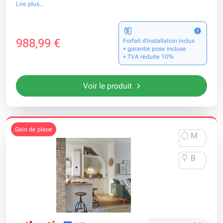
Lire plus...
988,99 €
Forfait d’installation inclus
+ garantie pose incluse
+ TVA réduite 10%
Voir le produit
gain de place
M
B