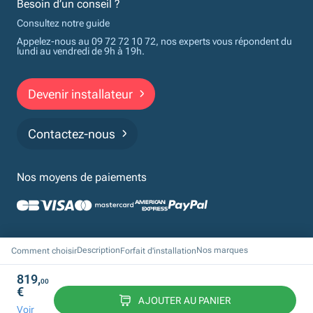
Besoin d’un conseil ?
Consultez notre guide
Appelez-nous au 09 72 72 10 72, nos experts vous répondent du
lundi au vendredi de 9h à 19h.
Devenir installateur
Contactez-nous
Nos moyens de paiements
Politique de confidentialité
Cookies
Mentions légales
CGV
Description
Nos marques
Comment choisir
Forfait d'installation
Financements
819,
00
© 2026 Monchauffagisteprivé par Proxiserve. Tous droits réservés
€
Design & Développement by Tod.
AJOUTER AU PANIER
Voir