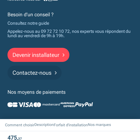
Besoin d’un conseil ?
Consultez notre guide
Appelez-nous au 09 72 72 10 72, nos experts vous répondent du
lundi au vendredi de 9h à 19h.
Devenir installateur
Contactez-nous
Nos moyens de paiements
Politique de confidentialité
Cookies
Mentions légales
CGV
Description
Nos marques
Comment choisir
Forfait d'installation
Financements
475,
37