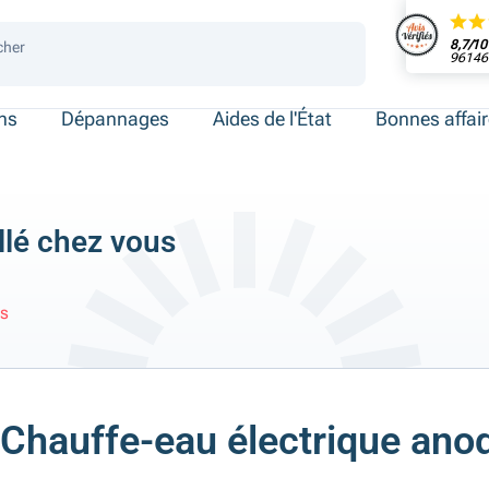
8,7/10
cher
96146 
 de place
ersonnes
ersonnes
necté
ens
Dépannages
Aides de l'État
Bonnes affai
llé chez vous
us
Chauffe-eau électrique an