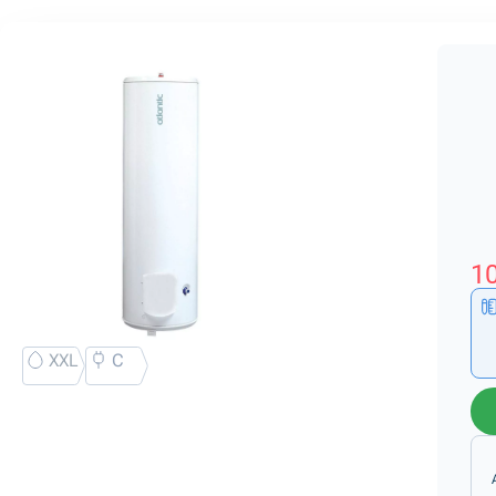
10
XXL
C