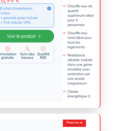
8,99 €
Chauffe-eau de
Forfait d’installation
qualité
inclus
supérieure idéal
+ garantie pose incluse
pour 4
+ TVA réduite 10%
personnes
Chauffe-eau
Voir le produit
rond idéal pour
tous les
logements
Annulation
Suivi des
Qualifié
Résistance
gratuite
travaux
RGE
stéatite insérée
dans une gaine
émaillée avec
protection par
une anode
magnésium
Classe
énergétique C