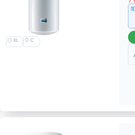
71
XL
C