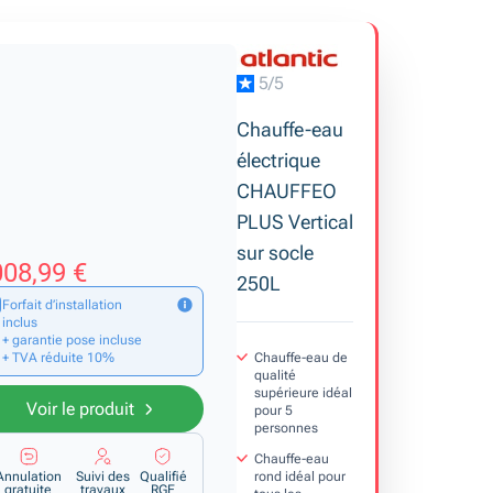
5/5
Chauffe-eau
électrique
CHAUFFEO
PLUS Vertical
sur socle
08,99 €
250L
Forfait d’installation
inclus
+ garantie pose incluse
Chauffe-eau de
+ TVA réduite 10%
qualité
supérieure idéal
Voir le produit
pour 5
personnes
Chauffe-eau
rond idéal pour
Annulation
Suivi des
Qualifié
gratuite
travaux
RGE