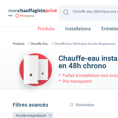
Chauffe-eau électrique pas 
Chauffe-eau électrique gain
Chauffe-eau électrique 4 p
Chauffe-eau électrique 2 p
Chauffe-eau électrique con
Produits
Installations
Entreti
Produits
Chauffe-Eau
Chauffe-Eau Electrique Anode Magnesium
Chauffe-eau insta
en 48h chrono
Forfait d'installation tout incl
Prix transparent
Filtres avancés
Réinitialiser
Anode magnésium