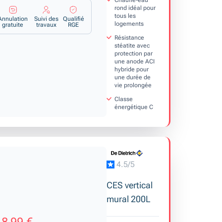
rond idéal pour
tous les
Annulation
Suivi des
Qualifié
logements
gratuite
travaux
RGE
Résistance
stéatite avec
protection par
une anode ACI
hybride pour
une durée de
vie prolongée
Classe
énergétique C
4.5/5
CES vertical
mural 200L