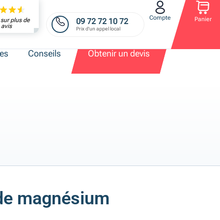
Compte
Panier
09 72 72 10 72
sur plus de
avis
Prix d'un appel local
res
Conseils
Obtenir un devis
ode magnésium