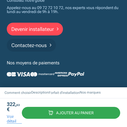
Consultez notre guide
Appelez-nous au 09 72 72 10 72, nos experts vous répondent du
lundi au vendredi de 9h à 19h.
Devenir installateur
Contactez-nous
Nos moyens de paiements
Politique de confidentialité
Cookies
Mentions légales
CGV
Description
Nos marques
Comment choisir
Forfait d'installation
Financements
322,
63
© 2026 Monchauffagisteprivé par Proxiserve. Tous droits réservés
€
Design & Développement by Tod.
AJOUTER AU PANIER
Voir
détail