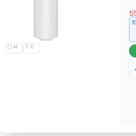
55
M
C