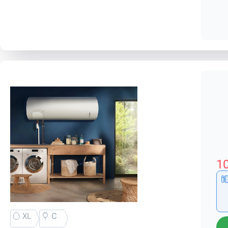
10
XL
C