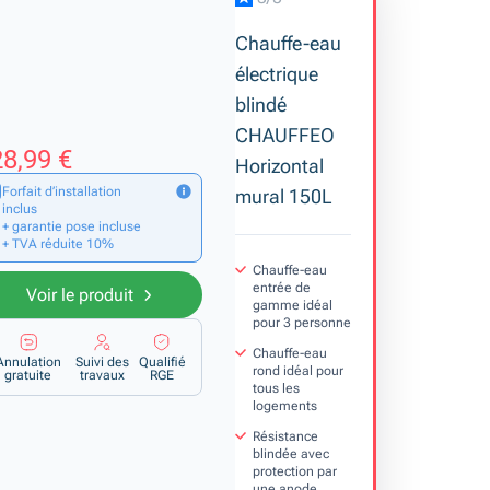
Chauffe-eau
électrique
blindé
CHAUFFEO
8,99 €
Horizontal
Forfait d’installation
mural 150L
inclus
+ garantie pose incluse
+ TVA réduite 10%
Chauffe-eau
entrée de
Voir le produit
gamme idéal
pour 3 personne
Chauffe-eau
Annulation
Suivi des
Qualifié
rond idéal pour
gratuite
travaux
RGE
tous les
logements
Résistance
blindée avec
protection par
une anode