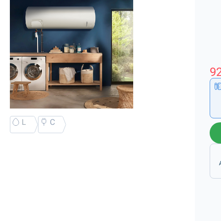
92
L
C