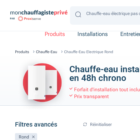
Chauffe-eau électrique pas 
Chauffe-eau électrique gain
Chauffe-eau électrique 4 p
Chauffe-eau électrique 2 p
Chauffe-eau électrique con
Produits
Installations
Entreti
Produits
Chauffe-Eau
Chauffe-Eau Electrique Rond
Chauffe-eau insta
en 48h chrono
Forfait d'installation tout incl
Prix transparent
Filtres avancés
Réinitialiser
Rond