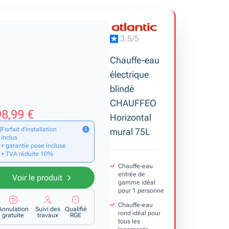
3.5/5
Chauffe-eau
électrique
blindé
CHAUFFEO
8,99 €
Horizontal
Forfait d’installation
mural 75L
inclus
+ garantie pose incluse
+ TVA réduite 10%
Chauffe-eau
entrée de
Voir le produit
gamme idéal
pour 1 personne
Chauffe-eau
Annulation
Suivi des
Qualifié
rond idéal pour
gratuite
travaux
RGE
tous les