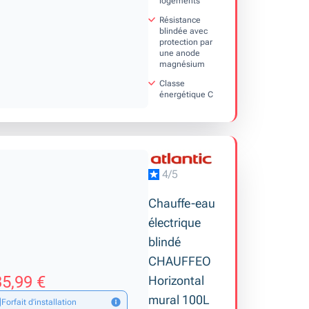
logements
Résistance
blindée avec
protection par
une anode
magnésium
Classe
énergétique C
4/5
Chauffe-eau
électrique
blindé
CHAUFFEO
5,99 €
Horizontal
mural 100L
Forfait d’installation