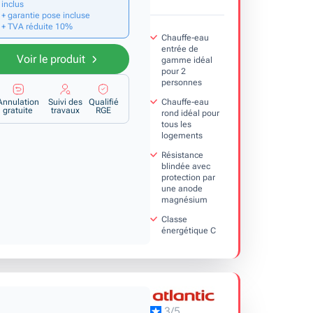
inclus
+ garantie pose incluse
+ TVA réduite 10%
Chauffe-eau
entrée de
Voir le produit
gamme idéal
pour 2
personnes
Chauffe-eau
Annulation
Suivi des
Qualifié
gratuite
travaux
RGE
rond idéal pour
tous les
logements
Résistance
blindée avec
protection par
une anode
magnésium
Classe
énergétique C
3/5