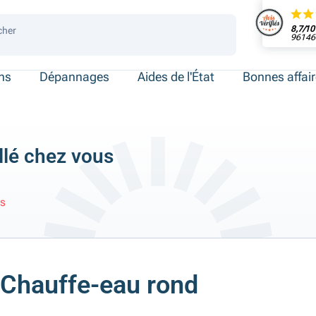
8,7/10
cher
96146 
 de place
ersonnes
ersonnes
necté
ens
Dépannages
Aides de l'État
Bonnes affai
llé chez vous
us
Chauffe-eau rond