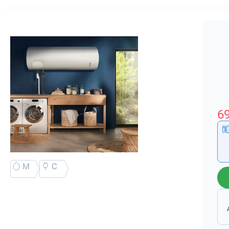
69
M
C