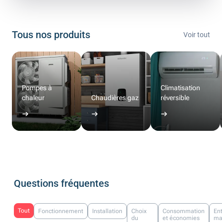
Tous nos produits
Voir tout
Pompes à
Climatisation
chaleur
Chaudières gaz
réversible
Questions fréquentes
Tout
Fonctionnement
Installation
Choix
Consommation
Ent
du
et économies
ma