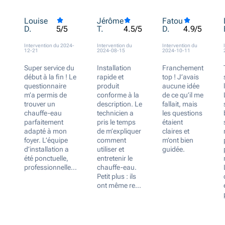
Louise
Jérôme
Fatou
D.
T.
D.
5/5
4.5/5
4.9/5
Intervention du 2024-
Intervention du
Intervention du
12-21
2024-08-15
2024-10-11
Super service du
Installation
Franchement
début à la fin ! Le
rapide et
top ! J’avais
questionnaire
produit
aucune idée
m’a permis de
conforme à la
de ce qu’il me
trouver un
description. Le
fallait, mais
chauffe-eau
technicien a
les questions
parfaitement
pris le temps
étaient
adapté à mon
de m’expliquer
claires et
foyer. L’équipe
comment
m’ont bien
d’installation a
utiliser et
guidée.
été ponctuelle,
entretenir le
professionnelle...
chauffe-eau.
Petit plus : ils
ont même re...