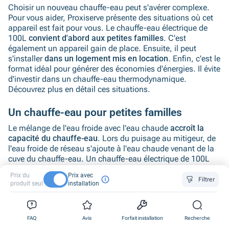
Choisir un nouveau chauffe-eau peut s'avérer complexe.
Pour vous aider, Proxiserve présente des situations où cet
appareil est fait pour vous. Le chauffe-eau électrique de
100L
convient d'abord aux petites familles
. C'est
également un appareil gain de place. Ensuite, il peut
s'installer
dans un logement mis en location
. Enfin, c'est le
format idéal pour générer des économies d'énergies. Il évite
d'investir dans un chauffe-eau thermodynamique.
Découvrez plus en détail ces situations.
Un chauffe-eau pour petites familles
Le mélange de l'eau froide avec l'eau chaude
accroît la
capacité du chauffe-eau
. Lors du puisage au mitigeur, de
l'eau froide de réseau s'ajoute à l'eau chaude venant de la
cuve du chauffe-eau. Un chauffe-eau électrique de 100L
fournit près de 190 l d'eau à 40 °C. C'est suffisant pour les
Prix du
Prix avec
besoins en eau chaude d'une famille de 2 à 4 personnes.
Filtrer
produit seul
installation
Un appareil gain de place
0
0
0
Vous vivez dans un appartement T2 ou T3
? Dans l'ancien
FAQ
Avis
Forfait installation
Recherche
ou le neuf, il est parfois nécessaire de faire preuve
1
1
1