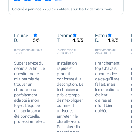
Calculé à partir de 7760 avis obtenus sur les 12 derniers mois.
Louise
Jérôme
Fatou
D.
T.
D.
5/5
4.5/5
4.9/5
Intervention du 2024-
Intervention du
Intervention du
12-21
2024-08-15
2024-10-11
Super service du
Installation
Franchement
début à la fin ! Le
rapide et
top ! J’avais
questionnaire
produit
aucune idée
m’a permis de
conforme à la
de ce qu’il me
trouver un
description. Le
fallait, mais
chauffe-eau
technicien a
les questions
parfaitement
pris le temps
étaient
adapté à mon
de m’expliquer
claires et
foyer. L’équipe
comment
m’ont bien
d’installation a
utiliser et
guidée.
été ponctuelle,
entretenir le
professionnelle...
chauffe-eau.
Petit plus : ils