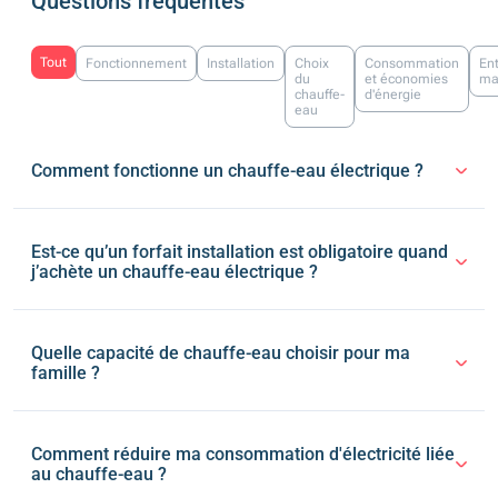
Questions fréquentes
Tout
Fonctionnement
Installation
Choix
Consommation
Ent
du
et économies
ma
chauffe-
d'énergie
eau
Comment fonctionne un chauffe-eau électrique ?
Est-ce qu’un forfait installation est obligatoire quand
j’achète un chauffe-eau électrique ?
Quelle capacité de chauffe-eau choisir pour ma
famille ?
Comment réduire ma consommation d'électricité liée
au chauffe-eau ?