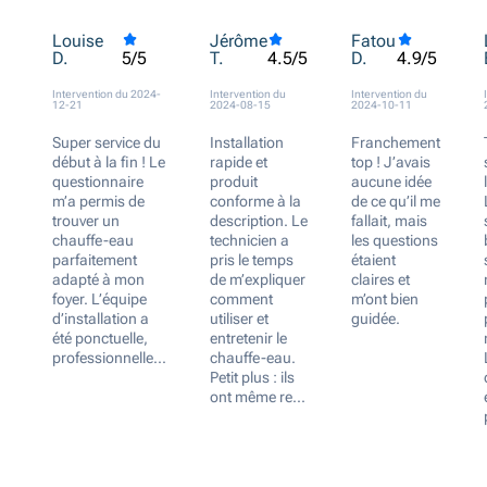
Louise
Jérôme
Fatou
D.
T.
D.
5/5
4.5/5
4.9/5
Intervention du 2024-
Intervention du
Intervention du
12-21
2024-08-15
2024-10-11
Super service du
Installation
Franchement
début à la fin ! Le
rapide et
top ! J’avais
questionnaire
produit
aucune idée
m’a permis de
conforme à la
de ce qu’il me
trouver un
description. Le
fallait, mais
chauffe-eau
technicien a
les questions
parfaitement
pris le temps
étaient
adapté à mon
de m’expliquer
claires et
foyer. L’équipe
comment
m’ont bien
d’installation a
utiliser et
guidée.
été ponctuelle,
entretenir le
professionnelle...
chauffe-eau.
Petit plus : ils
ont même re...