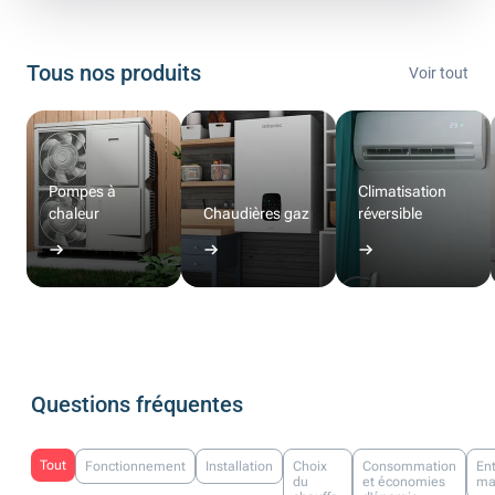
Tous nos produits
Voir tout
Pompes à
Climatisation
chaleur
Chaudières gaz
réversible
Questions fréquentes
Tout
Fonctionnement
Installation
Choix
Consommation
Ent
du
et économies
ma