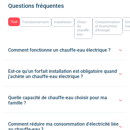
Questions fréquentes
Tout
Fonctionnement
Installation
Choix
Consommation
Ent
du
et économies
ma
chauffe-
d'énergie
eau
Comment fonctionne un chauffe-eau électrique ?
Est-ce qu’un forfait installation est obligatoire quand
j’achète un chauffe-eau électrique ?
Quelle capacité de chauffe-eau choisir pour ma
famille ?
Comment réduire ma consommation d'électricité liée
au chauffe-eau ?