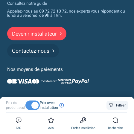
Consultez notre guide
Appelez-nous au 09 72 72 10 72, nos experts vous répondent du
lundi au vendredi de 9h à 19h.
Devenir installateur
Contactez-nous
Nos moyens de paiements
Politique de confidentialité
Cookies
Mentions légales
CGV
Prix du
Prix avec
Financements
Filtrer
produit seul
installation
© 2026 Monchauffagisteprivé par Proxiserve. Tous droits réservés
Design & Développement by Tod.
0
0
0
FAQ
Avis
Forfait installation
Recherche