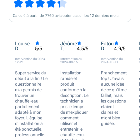
Calculé à partir de 7760 avis obtenus sur les 12 derniers mois.
Louise
Jérôme
Fatou
D.
T.
D.
5/5
4.5/5
4.9/5
Intervention du 2024-
Intervention du
Intervention du
12-21
2024-08-15
2024-10-11
Super service du
Installation
Franchement
début à la fin ! Le
rapide et
top ! J’avais
questionnaire
produit
aucune idée
m’a permis de
conforme à la
de ce qu’il me
trouver un
description. Le
fallait, mais
chauffe-eau
technicien a
les questions
parfaitement
pris le temps
étaient
adapté à mon
de m’expliquer
claires et
foyer. L’équipe
comment
m’ont bien
d’installation a
utiliser et
guidée.
été ponctuelle,
entretenir le
professionnelle...
chauffe-eau.