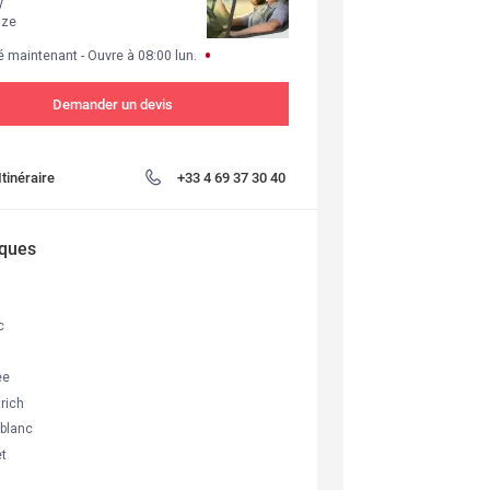
y
ize
 maintenant
- 
Ouvre à
08:00
lun.
Demander un devis
Itinéraire
+33 4 69 37 30 40
ques
c
ee
rich
blanc
et