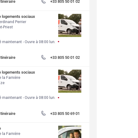
Itinéraire
+33 805 50 01 02
e logements sociaux
rdinand Perrier
t-Priest
 maintenant
- 
Ouvre à
08:00
lun.
Itinéraire
+33 805 50 01 02
e logements sociaux
 la Farnière
ize
 maintenant
- 
Ouvre à
08:00
lun.
Itinéraire
+33 805 50 69 01
e
 la Farnière