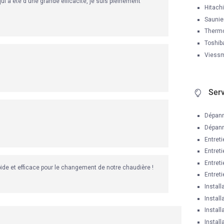
i a été d'une grande efficacité, je suis pleinement 
Hitachi
Saunie
Therm
Toshib
Viess
Ser
Dépann
Dépann
Entret
Entret
Entret
ide et efficace pour le changement de notre chaudière !
Entret
Instal
Install
Instal
Instal