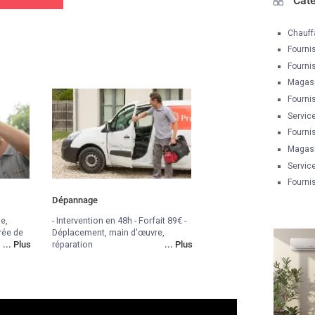
Cat
Chauff
Fourni
Fourni
Magasi
Fourni
Servic
Fourni
Magasi
Service
Fourni
Dépannage
e,
- Intervention en 48h - Forfait 89€ -
rée de
Déplacement, main d'œuvre,
...
Plus
réparation
...
Plus