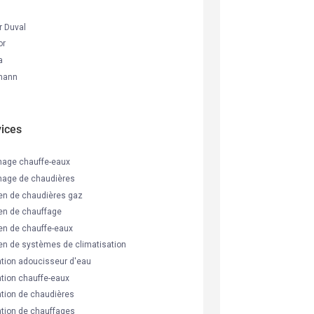
r Duval
or
a
mann
vices
age chauffe-eaux
age de chaudières
ien de chaudières gaz
ien de chauffage
ien de chauffe-eaux
ien de systèmes de climatisation
lation adoucisseur d'eau
ation chauffe-eaux
lation de chaudières
lation de chauffages