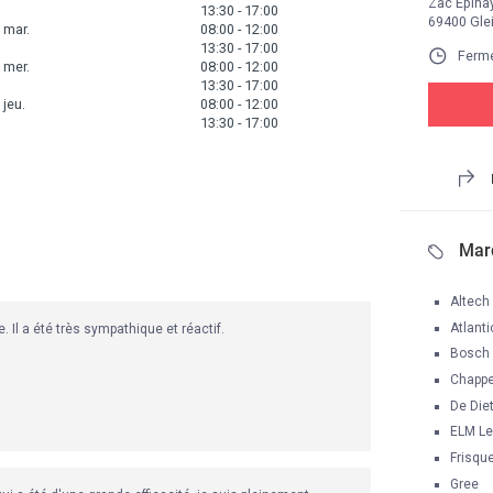
Zac Epina
13:30
-
17:00
69400 Gle
mar.
08:00
-
12:00
13:30
-
17:00
Fermé
mer.
08:00
-
12:00
13:30
-
17:00
jeu.
08:00
-
12:00
13:30
-
17:00
Mar
Altech
Atlanti
l a été très sympathique et réactif.

Bosch
Chapp
De Diet
ELM Le
Frisqu
Gree