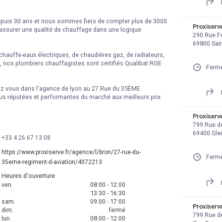
epuis 30 ans et nous sommes fiers de compter plus de 3000 
Proxiserv
assurer une qualité de chauffage dans une logique 
290 Rue Fe
69800 Sain
 chauffe-eaux électriques, de chaudières gaz, de radiateurs, 
, nos plombiers chauffagistes sont certifiés Qualibat RGE 
Fermé
ez vous dans l'agence de lyon au 27 Rue du 35ÈME 
us réputées et performantes du marché aux meilleurs prix.
Proxiserv
799 Rue de
69400 Gle
+33 4 26 67 13 08
https://www.proxiserve.fr/agence/l/bron/27-rue-du-
Fermé
35eme-regiment-d-aviation/4072213
Heures d'ouverture
ven.
08:00
-
12:00
13:30
-
16:30
sam.
09:00
-
17:00
Proxiserv
dim.
fermé
799 Rue de
lun.
08:00
-
12:00