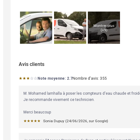
Montrer plus
(+
9
)
Avis clients
Note moyenne: 2.7 étoiles
★★★
☆☆
Note moyenne:
2.7
Nombre d'avis:
355 
M. Mohamed lamhalla à poser les compteurs d'eau chaude et froide. I
Je recommande vivement ce technicien.

Merci beaucoup
★★★★★
Sonia Dupuy
 (
24/06/2026
,
sur
Google
)