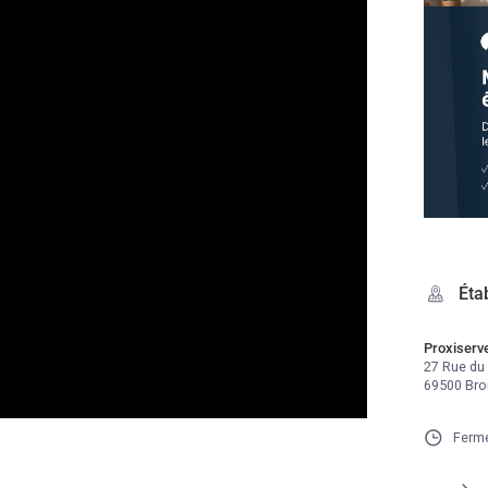
Éta
Proxiserv
27 Rue du
69500 Bro
Fermé