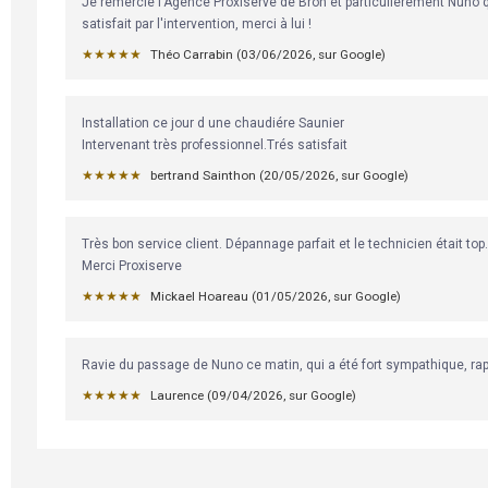
Je remercie l'Agence Proxiserve de Bron et particulièrement Nuno qu
satisfait par l'intervention, merci à lui !
★★★★★
Théo Carrabin
 (
03/06/2026
,
sur
Google
)
Installation ce jour d une chaudiére Saunier

Intervenant très professionnel.Trés satisfait
★★★★★
bertrand Sainthon
 (
20/05/2026
,
sur
Google
)
Très bon service client. Dépannage parfait et le technicien était top.

Merci Proxiserve
★★★★★
Mickael Hoareau
 (
01/05/2026
,
sur
Google
)
Ravie du passage de Nuno ce matin, qui a été fort sympathique, rap
★★★★★
Laurence
 (
09/04/2026
,
sur
Google
)