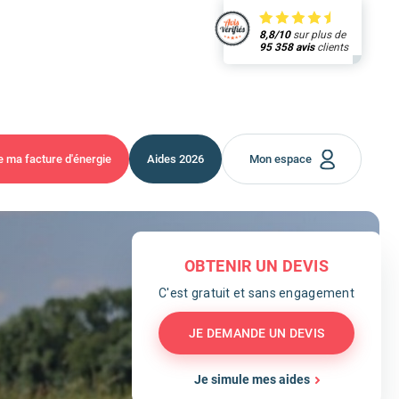
8,8/10
sur plus de
95 358 avis
clients
e ma facture
d'énergie
Aides
2026
Mon espace
OBTENIR UN DEVIS
C'est gratuit et sans engagement
JE DEMANDE UN DEVIS
Je simule mes aides