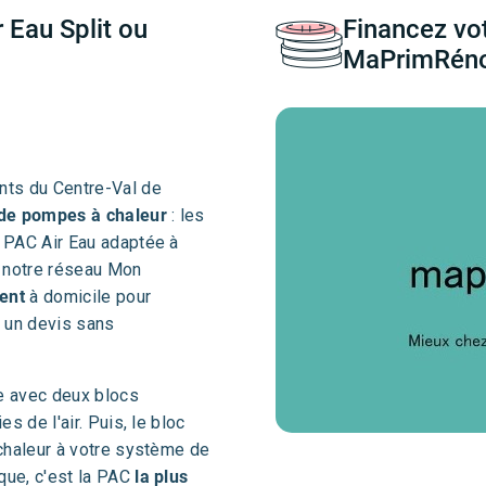
 Eau Split ou
Financez vo
MaPrimRéno
nts du Centre-Val de
de pompes à chaleur
: les
a PAC Air Eau adaptée à
e notre réseau Mon
ent
à domicile pour
r un devis sans
e avec deux blocs
s de l'air. Puis, le bloc
 chaleur à votre système de
que, c'est la PAC
la plus