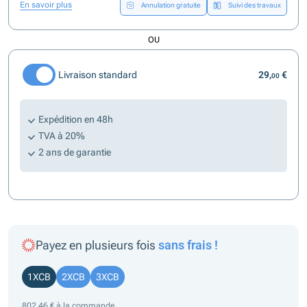
En savoir plus
Annulation gratuite
Suivi des travaux
OU
Livraison standard
29,
€
00
Expédition en 48h
TVA à 20%
2 ans de garantie
Payez en plusieurs fois
sans frais !
1XCB
2XCB
3XCB
802,46 € à la commande