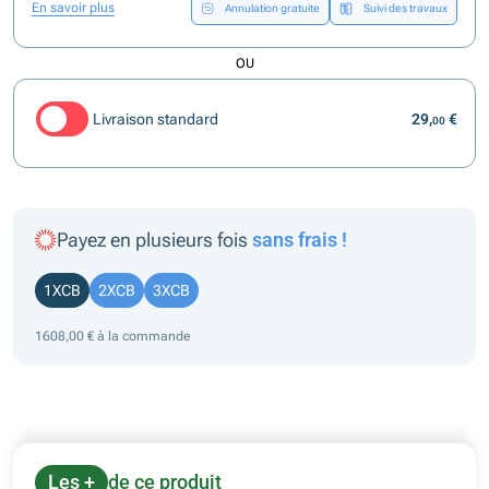
En savoir plus
Annulation gratuite
Suivi des travaux
OU
Livraison standard
29,
€
00
Payez en plusieurs fois
sans frais !
1XCB
2XCB
3XCB
1608,00 € à la commande
Les +
de ce produit