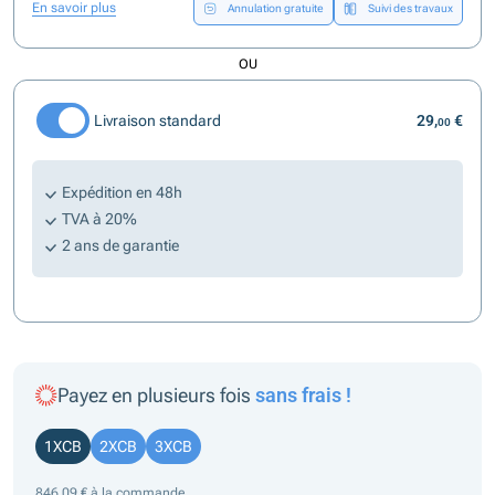
En savoir plus
Annulation gratuite
Suivi des travaux
OU
Livraison standard
29,
€
00
Expédition en 48h
TVA à 20%
2 ans de garantie
Payez en plusieurs fois
sans frais !
1XCB
2XCB
3XCB
846,09 € à la commande