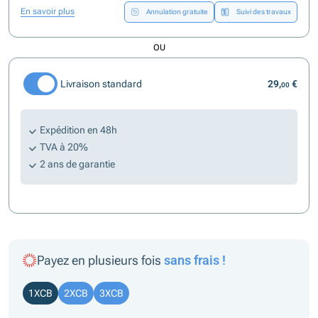
En savoir plus
Annulation gratuite
Suivi des travaux
OU
Livraison standard
29,
€
00
Expédition en 48h
TVA à 20%
2 ans de garantie
Payez en plusieurs fois
sans frais !
1XCB
2XCB
3XCB