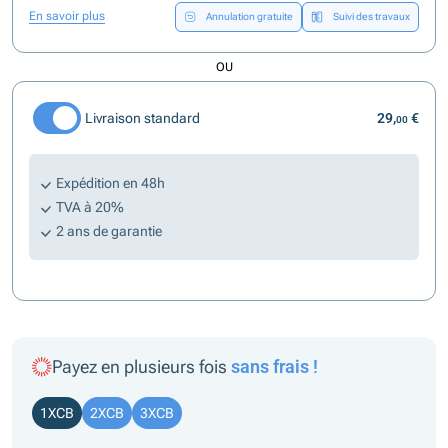
En savoir plus
Annulation gratuite
Suivi des travaux
OU
Livraison standard
29,
€
00
Expédition en 48h
TVA à 20%
2 ans de garantie
Payez en plusieurs fois
sans frais !
1XCB
2XCB
3XCB