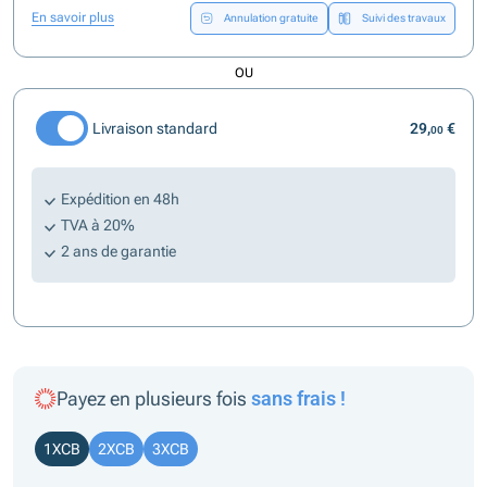
En savoir plus
Annulation gratuite
Suivi des travaux
OU
Livraison standard
29,
€
00
Expédition en 48h
TVA à 20%
2 ans de garantie
Payez en plusieurs fois
sans frais !
1XCB
2XCB
3XCB