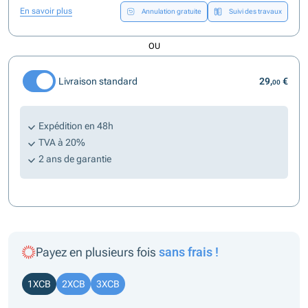
En savoir plus
Annulation gratuite
Suivi des travaux
OU
Livraison standard
29,
€
00
Expédition en 48h
TVA à 20%
2 ans de garantie
Payez en plusieurs fois
sans frais !
1XCB
2XCB
3XCB