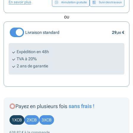
En savoir plus
Annulation gratuite
Suivi des travaux
OU
Livraison standard
29,
€
00
Expédition en 48h
TVA à 20%
2 ans de garantie
Payez en plusieurs fois
sans frais !
1XCB
2XCB
3XCB
638,82 € à la commande